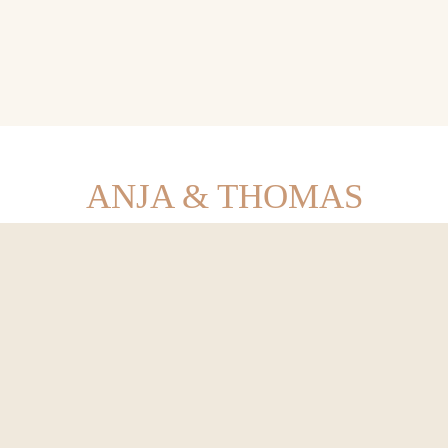
ANJA & THOMAS
eit in der wunderschönen Veltheimsburg in Be